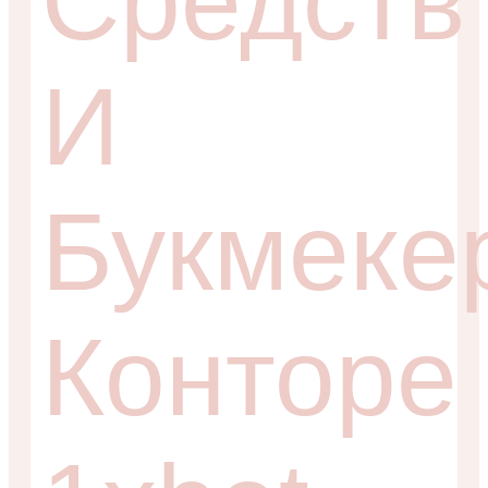
Средств
И
Букмеке
Конторе