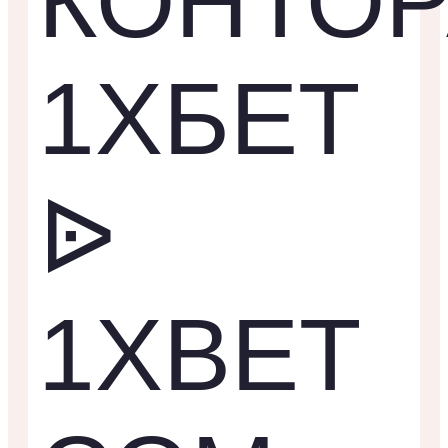
КОНТОР
1ХБЕТ
ᐉ
1XBET