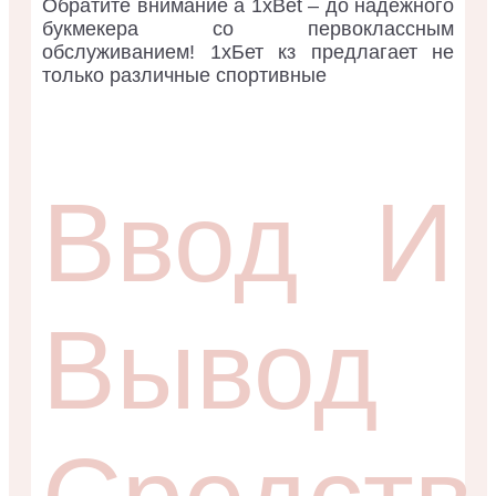
Обратите внимание а 1xBet – до надежного
букмекера со первоклассным
обслуживанием! 1хБет кз предлагает не
только различные спортивные
Ввод И
Вывод