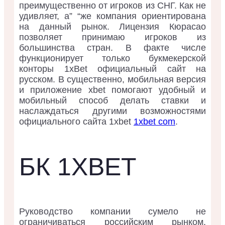
преимущественно от игроков из СНГ. Как не
удивляет, а” “же компания ориентирована
на данный рынок. Лицензия Кюрасао
позволяет принимаю игроков из
большинства стран. В факте числе
функционирует только букмекерской
конторы 1xBet официальный сайт на
русском. В существенно, мобильная версия
и приложение xbet помогают удобный и
мобильный способ делать ставки и
наслаждаться другими возможностями
официального сайта 1xbet
1xbet com
.
БК 1XBET
Руководство компании сумело не
ограничиваться российским рынком,