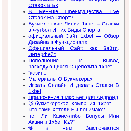
Ставок В Бк
В меньше Преимущества Live
Ставок На Спорт?
Букмекерские Линии 1xbet – Ставки
в Футбол И них Виды Спорта
официальный Сайт 1xbet — Обзор
Дизайна а Функционала
Официальный Сайт: как Зайти,
Интерфейс
Пополнение И Вывод
расходующихся С Депозита 1xbet
“казино
Материалы О Букмекерах
Играть Онлайн И делать Ставки В
1xbet
Приложение 1 Икс Бет Для Андроид
🥇букмекерская Компания 1xbet —
Что сами Хотели Бы понимаю?
нет Ли Какие-либо Бонусы Или
Акции и 1хбет Kz?”
💎в Чем Заключаются