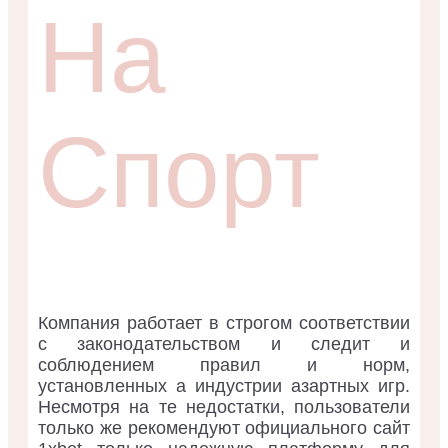
На
Спорт
Компания работает в строгом соответствии
с законодательством и следит и
соблюдением правил и норм,
установленных а индустрии азартных игр.
Несмотря на те недостатки, пользователи
только же рекомендуют официального сайт