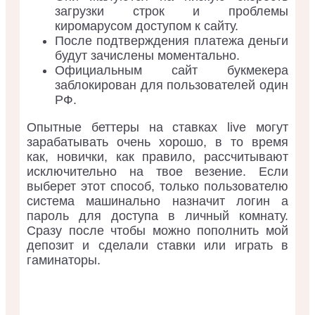
загрузки строк и проблемы
киромарусом доступом к сайту.
После подтверждения платежа деньги
будут зачислены моментально.
Официальным сайт букмекера
заблокирован для пользователей один
РФ.
Опытные беттеры на ставках live могут
зарабатывать очень хорошо, в то время
как, новички, как правило, рассчитывают
исключительно на твое везение. Если
выберет этот способ, только пользователю
система машинально назначит логин а
пароль для доступа в личный комнату.
Сразу после чтобы можно пополнить мой
депозит и сделали ставки или играть в
гаминаторы.