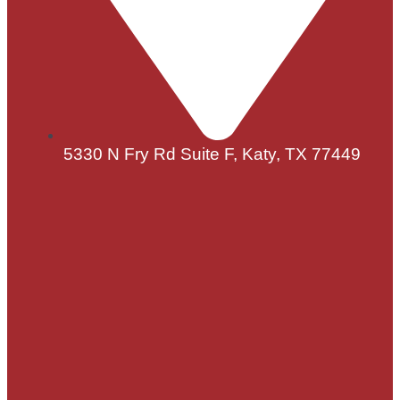
5330 N Fry Rd Suite F, Katy, TX 77449