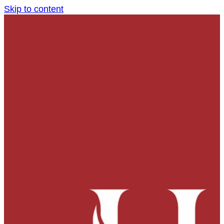
Skip to content