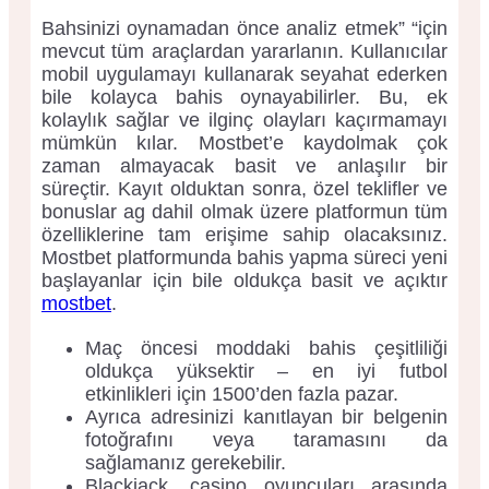
Bahsinizi oynamadan önce analiz etmek” “için
mevcut tüm araçlardan yararlanın. Kullanıcılar
mobil uygulamayı kullanarak seyahat ederken
bile kolayca bahis oynayabilirler. Bu, ek
kolaylık sağlar ve ilginç olayları kaçırmamayı
mümkün kılar. Mostbet’e kaydolmak çok
zaman almayacak basit ve anlaşılır bir
süreçtir. Kayıt olduktan sonra, özel teklifler ve
bonuslar ag dahil olmak üzere platformun tüm
özelliklerine tam erişime sahip olacaksınız.
Mostbet platformunda bahis yapma süreci yeni
başlayanlar için bile oldukça basit ve açıktır
mostbet
.
Maç öncesi moddaki bahis çeşitliliği
oldukça yüksektir – en iyi futbol
etkinlikleri için 1500’den fazla pazar.
Ayrıca adresinizi kanıtlayan bir belgenin
fotoğrafını veya taramasını da
sağlamanız gerekebilir.
Blackjack, casino oyuncuları arasında