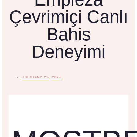
Çevrimiçi Canlı
Bahis
Deneyimi
FEBRUARY 22, 2025