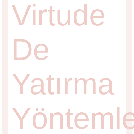
Virtude
De
Yatırma
Yöntemle