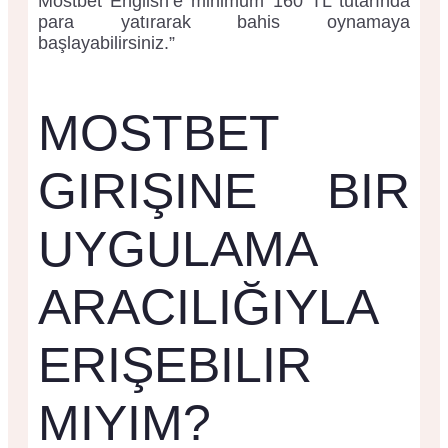
Mostbet English’e minimum 160 TL tutarında
para yatırarak bahis oynamaya
başlayabilirsiniz.”
MOSTBET
GIRIŞINE BIR
UYGULAMA
ARACILIĞIYLA
ERIŞEBILIR
MIYIM?