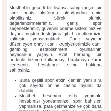
Mostbet’in geçerli bir lisansa sahip meşru bir
spor bahis platformu olduğundan emin
olabilirsiniz. Sürekli olumlu
değerlendirmelerimiz, geniş spor
seçeneklerimiz, güvenilir ödeme sistemimiz ve
duyarlı müşteri desteğimiz gibi hizmetlerimizin
kalitesini yansıtmaktadır. Canlı yayınlar
düzenleyen onaylı canlı krupiyerlerimizle canlı
gambling establishment oyunlarının
heyecanını yaşayın. Evet, herhangi bir
nedenle hizmeti kullanmayı bırakmaya karar
verirseniz, hesabınızı silme hakkına
sahipsiniz.
Buna çeşitli spor etkinliklerinin yanı sıra
çok sayıda online casino oyunu da
dahildir.
Mostbet hesabına giriş yapmak,
hesabınızı yönetmenize, spor bahisleri
yapmanıza, para çekmenize ve çok daha