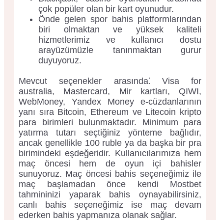
çok popüler olan bir kart oyunudur.
Önde gelen spor bahis platformlarından
biri olmaktan ve yüksek kaliteli
hizmetlerimiz ve kullanıcı dostu
arayüzümüzle tanınmaktan gurur
duyuyoruz.
Mevcut seçenekler arasında⁚ Visa for
australia, Mastercard, Mir kartları, QIWI,
WebMoney, Yandex Money e-cüzdanlarının
yanı sıra Bitcoin, Ethereum ve Litecoin kripto
para birimleri bulunmaktadır. Minimum para
yatırma tutarı seçtiğiniz yönteme bağlıdır,
ancak genellikle 100 ruble ya da başka bir pra
birimindeki eşdeğeridir. Kullanıcılarımıza hem
maç öncesi hem de oyun içi bahisler
sunuyoruz. Maç öncesi bahis seçeneğimiz ile
maç başlamadan önce kendi Mostbet
tahmininizi yaparak bahis oynayabilirsiniz,
canlı bahis seçeneğimiz ise maç devam
ederken bahis yapmanıza olanak sağlar.