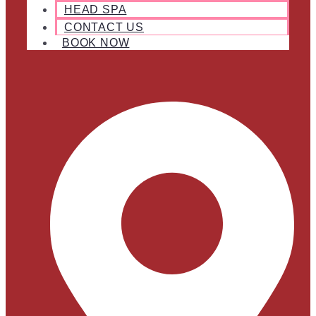
HEAD SPA
CONTACT US
BOOK NOW