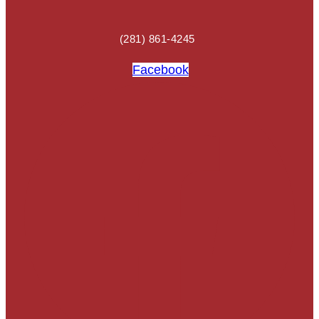
(281) 861-4245
Facebook