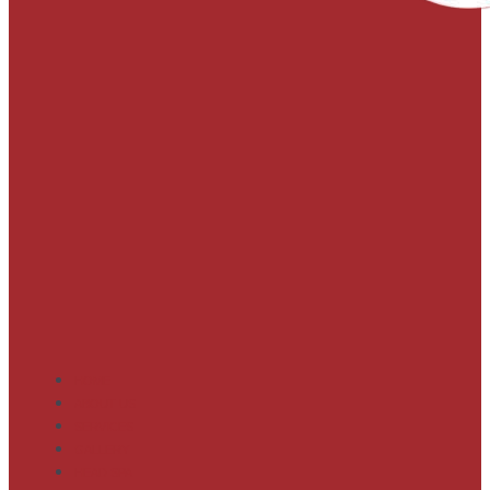
HOME
ABOUT US
SERVICES
GALLERY
HEAD SPA