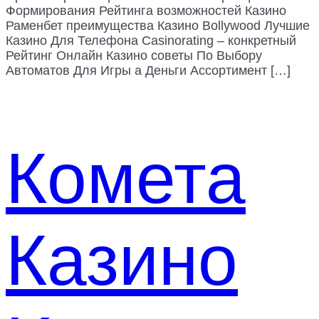
Формирования Рейтинга возможностей Казино
Раменбет преимущества Казино Bollywood Лучшие
Казино Для Телефона Casinorating – конкретный
Рейтинг Онлайн Казино советы По Выбору
Автоматов Для Игры а Деньги Ассортимент […]
Комета
Казино