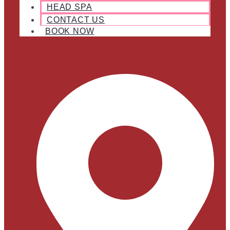
HEAD SPA
CONTACT US
BOOK NOW