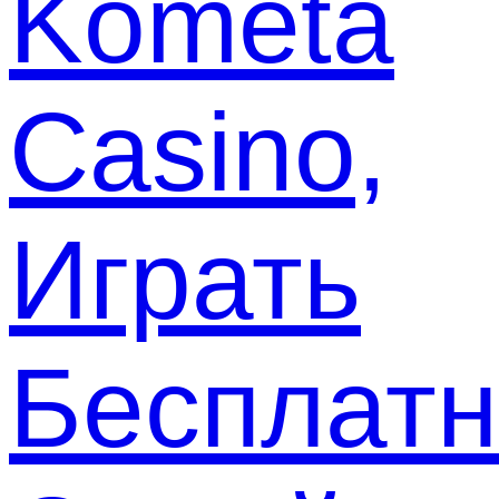
Kometa
Casino,
Играть
Бесплатн