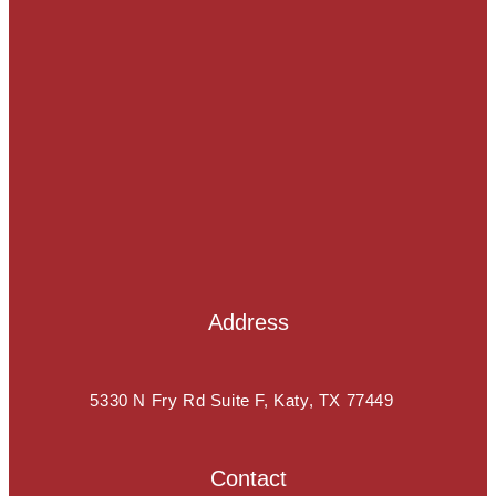
Address
5330 N Fry Rd Suite F, Katy, TX 77449
Contact