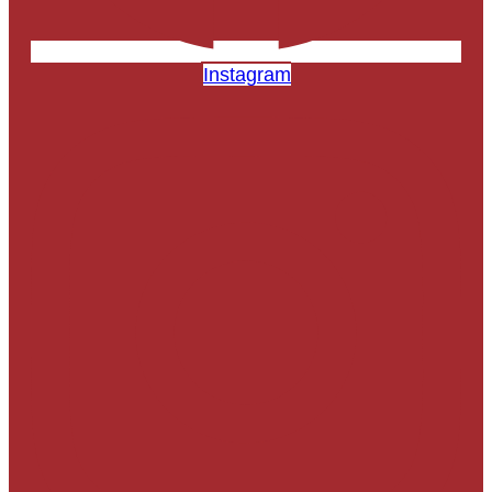
Instagram