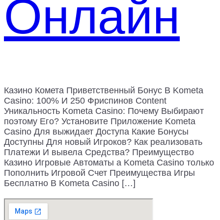
Онлайн
Казино Комета Приветственный Бонус В Kometa
Casino: 100% И 250 Фриспинов Content
Уникальность Kometa Casino: Почему Выбирают
поэтому Его? Установите Приложение Kometa
Casino Для выжидает Доступа Какие Бонусы
Доступны Для новый Игроков? Как реализовать
Платежи И вывела Средства? Преимущество
Казино Игровые Автоматы а Kometa Casino только
Пополнить Игровой Счет Преимущества Игры
Бесплатно В Kometa Casino […]