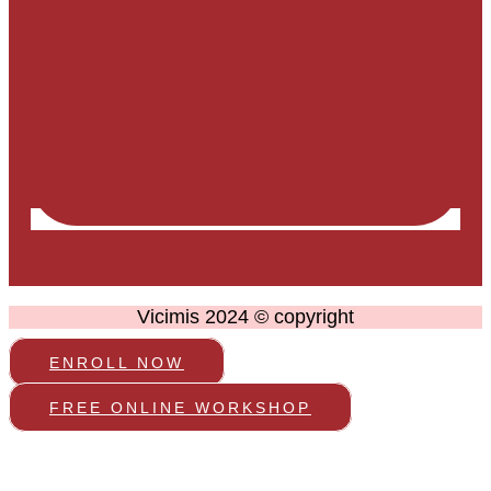
Vicimis 2024 © copyright
ENROLL NOW
FREE ONLINE WORKSHOP