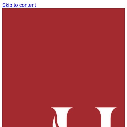
Skip to content