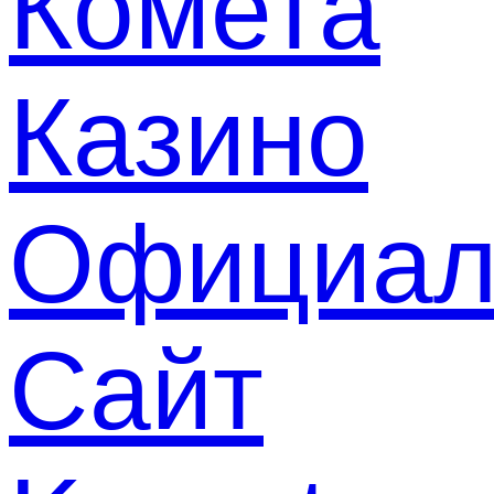
Комета
Казино
Официал
Сайт