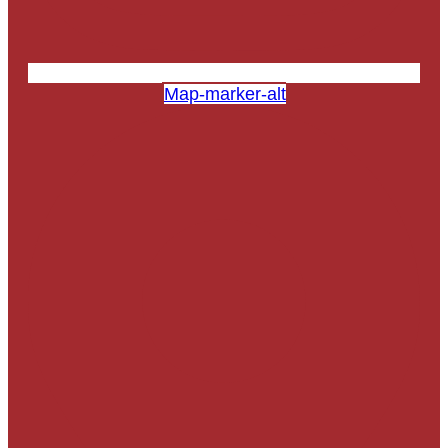
Map-marker-alt